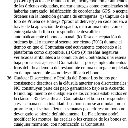
(i) Cero (0) actos de fraude o robo, incluyendo tomar alimentos
de las órdenes asignadas, marcar entregas como completadas si
haberlas entregado, falsificación de coordenadas GPS, o acepta
órdenes sin la intención genuina de entregarlas. (j) Captura de l
foto de Prueba de Entrega ('proof of delivery') en cada orden, a
través de la aplicación de despacho; marcar una orden como
entregada sin la foto correspondiente descalifica
automáticamente el bono semanal. (k) Tasa de aceptación de
órdenes igual o mayor al setenta por ciento (70%) durante el
tiempo en que el Contratista esté activamente conectado a la
plataforma como disponible. (l) Cero (0) reseñas negativas
verificadas atribuibles a la conducta del Contratista; una reseña
baja por causas ajenas al Contratista — por ejemplo, alimentos
fríos debido a demora del restaurante en una entrega completad
en tiempo razonable — no descalificará el bono.
Carácter Discrecional y Pérdida del Bono: Los bonos por
consistencia descritos en la cláusula anterior son discrecionales 
NO constituyen parte del pago garantizado bajo este Acuerdo.
El incumplimiento de cualquiera de los criterios establecidos en
la cláusula 35 descalifica al Contratista del bono correspondient
a esa semana en su totalidad. Los bonos no se acumulan, no se
prorratean, ni se transfieren a semanas posteriores: un bono no
devengado se pierde definitivamente. La Plataforma podrá
modificar los montos, las escalas o los criterios de los bonos en
cualquier momento, con notificación al Contratista.