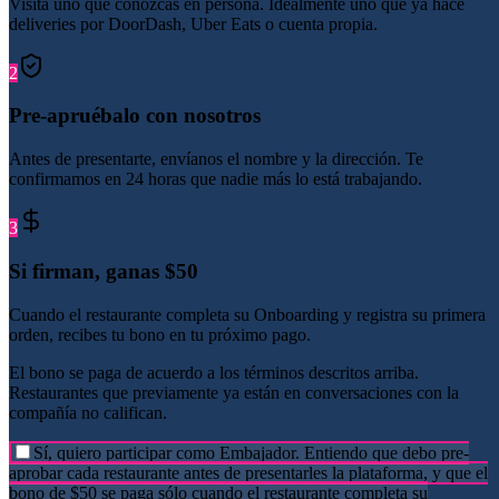
Visita uno que conozcas en persona. Idealmente uno que ya hace
deliveries por DoorDash, Uber Eats o cuenta propia.
2
Pre-apruébalo con nosotros
Antes de presentarte, envíanos el nombre y la dirección. Te
confirmamos en 24 horas que nadie más lo está trabajando.
3
Si firman, ganas $50
Cuando el restaurante completa su Onboarding y registra su primera
orden, recibes tu bono en tu próximo pago.
El bono se paga de acuerdo a los términos descritos arriba.
Restaurantes que previamente ya están en conversaciones con la
compañía no califican.
Sí, quiero participar como Embajador. Entiendo que debo pre-
aprobar cada restaurante antes de presentarles la plataforma, y que el
bono de $50 se paga sólo cuando el restaurante completa su