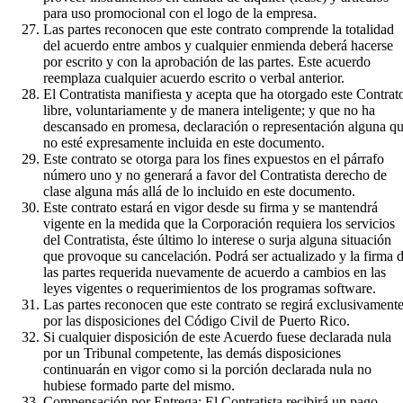
para uso promocional con el logo de la empresa.
Las partes reconocen que este contrato comprende la totalidad
del acuerdo entre ambos y cualquier enmienda deberá hacerse
por escrito y con la aprobación de las partes. Este acuerdo
reemplaza cualquier acuerdo escrito o verbal anterior.
El Contratista manifiesta y acepta que ha otorgado este Contrat
libre, voluntariamente y de manera inteligente; y que no ha
descansado en promesa, declaración o representación alguna q
no esté expresamente incluida en este documento.
Este contrato se otorga para los fines expuestos en el párrafo
número uno y no generará a favor del Contratista derecho de
clase alguna más allá de lo incluido en este documento.
Este contrato estará en vigor desde su firma y se mantendrá
vigente en la medida que la Corporación requiera los servicios
del Contratista, éste último lo interese o surja alguna situación
que provoque su cancelación. Podrá ser actualizado y la firma 
las partes requerida nuevamente de acuerdo a cambios en las
leyes vigentes o requerimientos de los programas software.
Las partes reconocen que este contrato se regirá exclusivament
por las disposiciones del Código Civil de Puerto Rico.
Si cualquier disposición de este Acuerdo fuese declarada nula
por un Tribunal competente, las demás disposiciones
continuarán en vigor como si la porción declarada nula no
hubiese formado parte del mismo.
Compensación por Entrega: El Contratista recibirá un pago