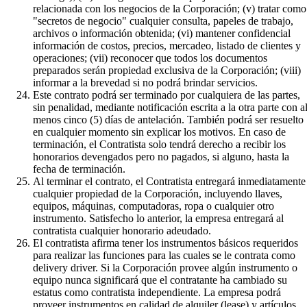
relacionada con los negocios de la Corporación; (v) tratar como
"secretos de negocio" cualquier consulta, papeles de trabajo,
archivos o información obtenida; (vi) mantener confidencial
información de costos, precios, mercadeo, listado de clientes y
operaciones; (vii) reconocer que todos los documentos
preparados serán propiedad exclusiva de la Corporación; (viii)
informar a la brevedad si no podrá brindar servicios.
Este contrato podrá ser terminado por cualquiera de las partes,
sin penalidad, mediante notificación escrita a la otra parte con a
menos cinco (5) días de antelación. También podrá ser resuelto
en cualquier momento sin explicar los motivos. En caso de
terminación, el Contratista solo tendrá derecho a recibir los
honorarios devengados pero no pagados, si alguno, hasta la
fecha de terminación.
Al terminar el contrato, el Contratista entregará inmediatamente
cualquier propiedad de la Corporación, incluyendo llaves,
equipos, máquinas, computadoras, ropa o cualquier otro
instrumento. Satisfecho lo anterior, la empresa entregará al
contratista cualquier honorario adeudado.
El contratista afirma tener los instrumentos básicos requeridos
para realizar las funciones para las cuales se le contrata como
delivery driver. Si la Corporación provee algún instrumento o
equipo nunca significará que el contratante ha cambiado su
estatus como contratista independiente. La empresa podrá
proveer instrumentos en calidad de alquiler (lease) y artículos