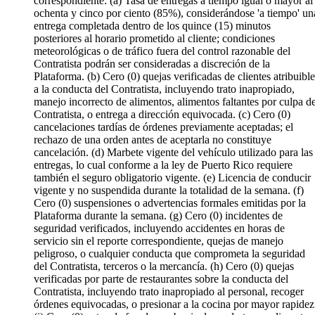
correspondiente: (a) Tasa de entregas a tiempo igual o mayor al
ochenta y cinco por ciento (85%), considerándose 'a tiempo' un
entrega completada dentro de los quince (15) minutos
posteriores al horario prometido al cliente; condiciones
meteorológicas o de tráfico fuera del control razonable del
Contratista podrán ser consideradas a discreción de la
Plataforma. (b) Cero (0) quejas verificadas de clientes atribuible
a la conducta del Contratista, incluyendo trato inapropiado,
manejo incorrecto de alimentos, alimentos faltantes por culpa de
Contratista, o entrega a dirección equivocada. (c) Cero (0)
cancelaciones tardías de órdenes previamente aceptadas; el
rechazo de una orden antes de aceptarla no constituye
cancelación. (d) Marbete vigente del vehículo utilizado para las
entregas, lo cual conforme a la ley de Puerto Rico requiere
también el seguro obligatorio vigente. (e) Licencia de conducir
vigente y no suspendida durante la totalidad de la semana. (f)
Cero (0) suspensiones o advertencias formales emitidas por la
Plataforma durante la semana. (g) Cero (0) incidentes de
seguridad verificados, incluyendo accidentes en horas de
servicio sin el reporte correspondiente, quejas de manejo
peligroso, o cualquier conducta que comprometa la seguridad
del Contratista, terceros o la mercancía. (h) Cero (0) quejas
verificadas por parte de restaurantes sobre la conducta del
Contratista, incluyendo trato inapropiado al personal, recoger
órdenes equivocadas, o presionar a la cocina por mayor rapidez