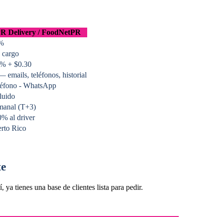
R Delivery / FoodNetPR
%
 cargo
9% + $0.30
— emails, teléfonos, historial
léfono - WhatsApp
luido
manal (T+3)
% al driver
rto Rico
te
ya tienes una base de clientes lista para pedir.