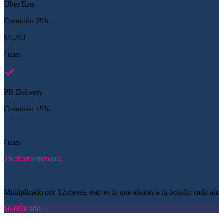
Uber Eats
Comisión 25%
$1,250
/ mes
PR Delivery
Comisión 15%
$750
/ mes
Tu ahorro mensual
$500
Multiplicado por 12 meses, esto es lo que añades a tu bolsillo cada añ
$6,000
/ año