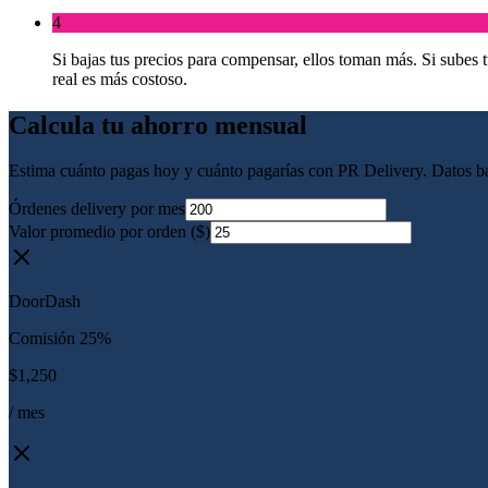
4
Si bajas tus precios para compensar, ellos toman más. Si subes t
real es más costoso.
Calcula tu ahorro mensual
Estima cuánto pagas hoy y cuánto pagarías con PR Delivery. Datos b
Órdenes delivery por mes
Valor promedio por orden
($)
DoorDash
Comisión 25%
$1,250
/ mes