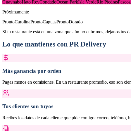
Guaynabo
Hato Rey
Condado
Ocean Park
Isla Verde
Río Piedras
Paseos
Próximamente
Pronto
Carolina
Pronto
Caguas
Pronto
Dorado
Si tu restaurante está en una zona que aún no cubrimos, déjanos tus 
Lo que mantienes con PR Delivery
Más ganancia por orden
Pagas menos en comisiones. En un restaurante promedio, eso son cient
Tus clientes son tuyos
Recibes los datos de cada cliente que pide contigo: correo, teléfono, hi