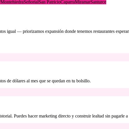
/Montehiedra
Señorial
San Patricio
Caparra
Miramar
Santurce
datos igual — priorizamos expansión donde tenemos restaurantes espera
os de dólares al mes que se quedan en tu bolsillo.
storial. Puedes hacer marketing directo y construir lealtad sin pagarle a