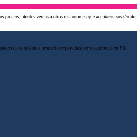
us precios, pierdes ventas a otros restaurantes que aceptaron sus términ
asados en comisiones promedio reportadas por restaurantes en PR.