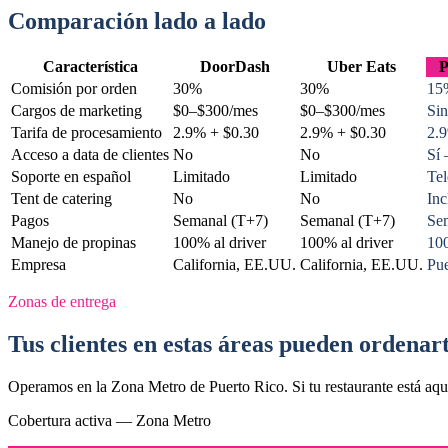
Comparación lado a lado
Característica
DoorDash
Uber Eats
P
Comisión por orden
30%
30%
15
Cargos de marketing
$0–$300/mes
$0–$300/mes
Sin
Tarifa de procesamiento
2.9% + $0.30
2.9% + $0.30
2.
Acceso a data de clientes
No
No
Sí 
Soporte en español
Limitado
Limitado
Te
Tent de catering
No
No
Inc
Pagos
Semanal (T+7)
Semanal (T+7)
Se
Manejo de propinas
100% al driver
100% al driver
100
Empresa
California, EE.UU.
California, EE.UU.
Pue
Zonas de entrega
Tus clientes en estas áreas pueden ordenar
Operamos en la Zona Metro de Puerto Rico. Si tu restaurante está aquí, 
Cobertura activa — Zona Metro