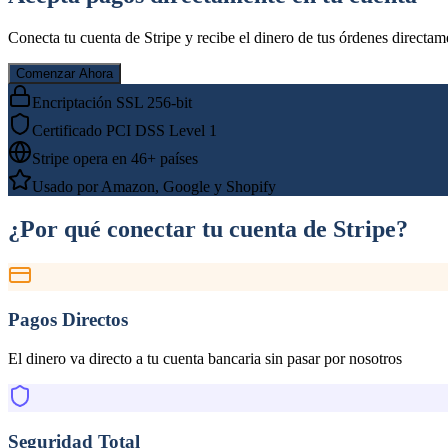
Conecta tu cuenta de Stripe y recibe el dinero de tus órdenes directame
Comenzar Ahora
Encriptación SSL 256-bit
Certificado PCI DSS Level 1
Stripe opera en 46+ países
Usado por Amazon, Google y Shopify
¿Por qué conectar tu cuenta de Stripe?
Pagos Directos
El dinero va directo a tu cuenta bancaria sin pasar por nosotros
Seguridad Total