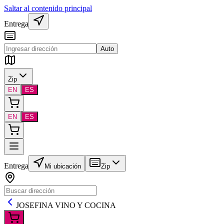
Saltar al contenido principal
Entrega
Auto
Zip
EN
ES
EN
ES
Entrega
Mi ubicación
Zip
JOSEFINA VINO Y COCINA