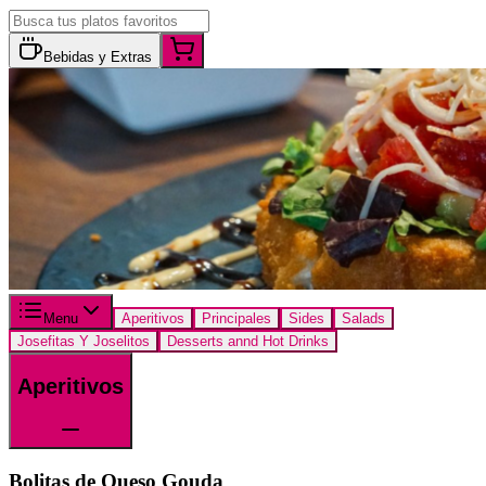
Bebidas y Extras
Menu
Aperitivos
Principales
Sides
Salads
Josefitas Y Joselitos
Desserts annd Hot Drinks
Aperitivos
Bolitas de Queso Gouda