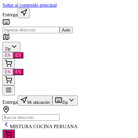
Saltar al contenido principal
Entrega
Auto
Zip
EN
ES
EN
ES
Entrega
Mi ubicación
Zip
MISTURA COCINA PERUANA