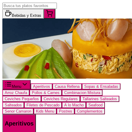
Bebidas y Extras
Menu
Aperitivos
Causa Rellena
Sopas & Ensaladas
Arroz Chaufa
Pollos & Carnes
Combinacion Mistura
Ceviches Pequeños
Ceviches Regulares
Tallarines Salteados
Salteados
Filetes de Pescado
A lo Macho
Seafood
Senor Camaron
Kids Menu
Postres
Complementos
Aperitivos